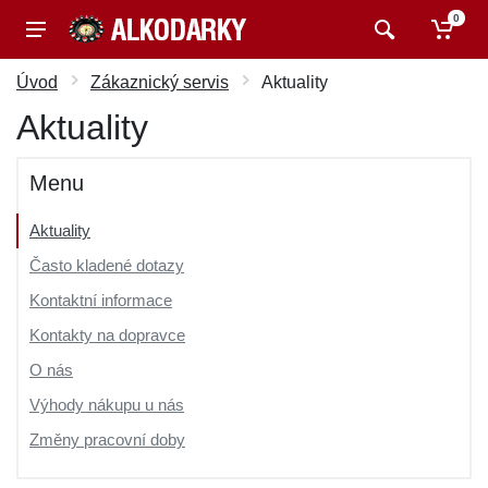
0
Úvod
Zákaznický servis
Aktuality
Aktuality
Menu
Aktuality
Často kladené dotazy
Kontaktní informace
Kontakty na dopravce
O nás
Výhody nákupu u nás
Změny pracovní doby