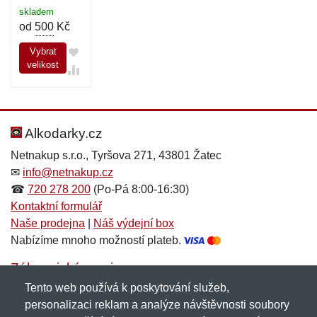
skladem
od
500
Kč
Vybrat
velikost
Alkodarky.cz
Netnakup s.r.o., Tyršova 271, 43801 Žatec
✉
info@netnakup.cz
☎
720 278 200
(Po-Pá 8:00-16:30)
Kontaktní formulář
Naše prodejna
|
Náš výdejní box
Nabízíme mnoho možností plateb.
Zákaznický servis
Tento web používá k poskytování služeb,
Novinky emailem
personalizaci reklam a analýze návštěvnosti soubory