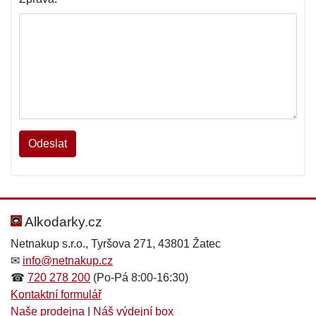
Odeslat
Alkodarky.cz
Netnakup s.r.o., Tyršova 271, 43801 Žatec
✉
info@netnakup.cz
☎
720 278 200
(Po-Pá 8:00-16:30)
Kontaktní formulář
Naše prodejna
|
Náš výdejní box