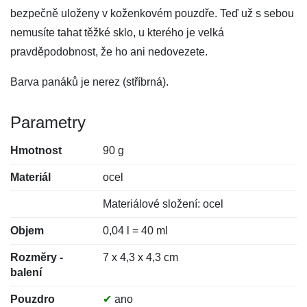
bezpečně uloženy v koženkovém pouzdře. Teď už s sebou
nemusíte tahat těžké sklo, u kterého je velká
pravděpodobnost, že ho ani nedovezete.
Barva panáků je nerez (stříbrná).
Parametry
Hmotnost
90 g
Materiál
ocel
Materiálové složení: ocel
Objem
0,04 l = 40 ml
Rozměry -
7 x 4,3 x 4,3 cm
balení
Pouzdro
✔
ano