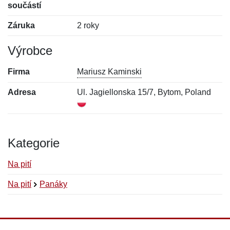
součástí
Záruka
2 roky
Výrobce
Firma
Mariusz Kaminski
Adresa
Ul. Jagiellonska 15/7, Bytom, Poland
Kategorie
Na pití
Na pití
Panáky
Nová recenze
Nový dotaz
Hodnocení:
Jméno:
*
*