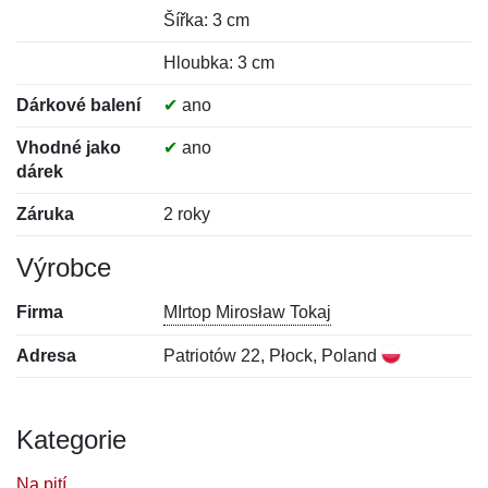
Šířka: 3 cm
Hloubka: 3 cm
Dárkové balení
✔
ano
Vhodné jako
✔
ano
dárek
Záruka
2 roky
Výrobce
Firma
MIrtop Mirosław Tokaj
Adresa
Patriotów 22, Płock, Poland
Kategorie
Na pití