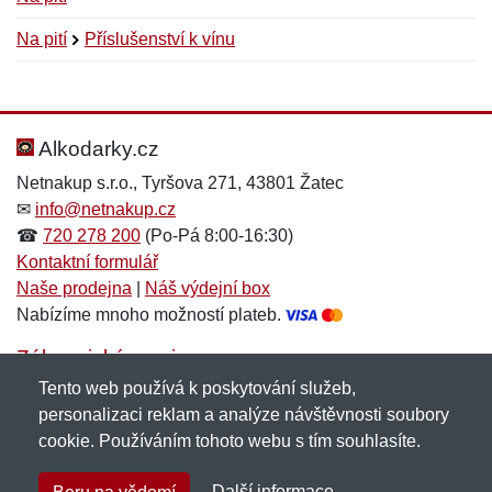
Na pití
Příslušenství k vínu
Nová recenze
Nový dotaz
Hodnocení:
Jméno:
*
*
Alkodarky.cz
Netnakup s.r.o., Tyršova 271, 43801 Žatec
✉
info@netnakup.cz
Jméno:
E-mail:
*
*
☎
720 278 200
(Po-Pá 8:00-16:30)
Kontaktní formulář
Naše prodejna
|
Náš výdejní box
Nabízíme mnoho možností plateb.
E-mail:
*
Zpráva
*
Zákaznický servis
Tento web používá k poskytování služeb,
Novinky emailem
personalizaci reklam a analýze návštěvnosti soubory
cookie. Používáním tohoto webu s tím souhlasíte.
Zpráva
*
Copyright © 2007-2026 (19 let s vámi)
Netnakup.cz
&
Další informace