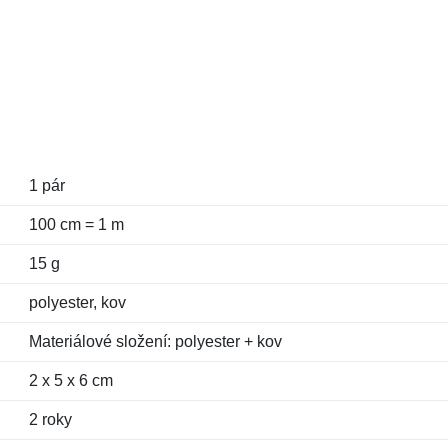
1 pár
100 cm = 1 m
15 g
polyester, kov
Materiálové složení: polyester + kov
2 x 5 x 6 cm
2 roky