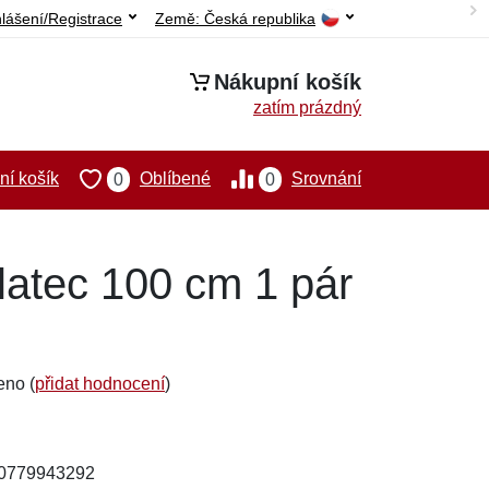
hlášení/Registrace
Země:
Česká republika
Nákupní košík
zatím prázdný
í košík
Oblíbené
Srovnání
0
0
latec 100 cm 1 pár
eno (
přidat hodnocení
)
00779943292