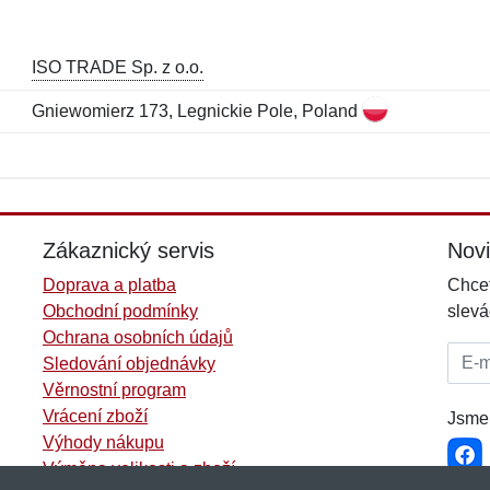
ISO TRADE Sp. z o.o.
Gniewomierz 173, Legnickie Pole, Poland
Jméno:
E-mail:
*
*
E-mail:
*
Zákaznický servis
Nov
Doprava a platba
Chcet
Obchodní podmínky
slevá
Ochrana osobních údajů
E-mai
Sledování objednávky
Věrnostní program
Vrácení zboží
Jsme 
Výhody nákupu
Výměna velikosti a zboží