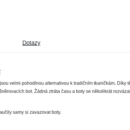
Dotazy
í
jsou velmi pohodlnou alternativou k tradičním tkaničkám. Díky 
něrovacích bot. Žádná ztráta času a boty se několikrát rozvázal
naučily samy si zavazovat boty.