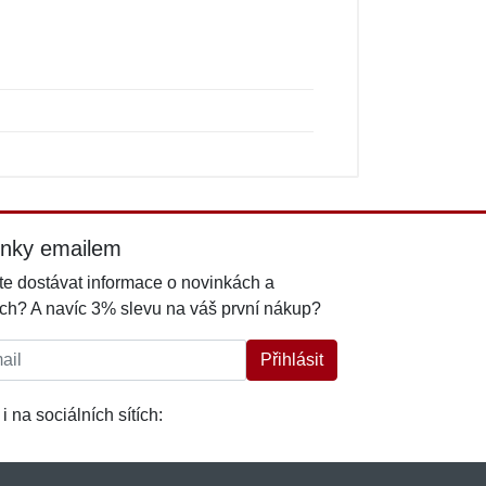
inky emailem
e dostávat informace o novinkách a
ch? A navíc 3% slevu na váš první nákup?
l:
Přihlásit
i na sociálních sítích: