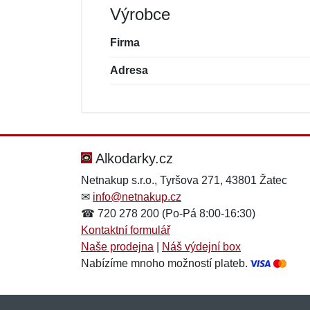
Výrobce
Firma
Adresa
Nová recenze
Nový dotaz
Hodnocení:
Jméno:
*
*
Alkodarky.cz
Netnakup s.r.o., Tyršova 271, 43801 Žatec
✉
info@netnakup.cz
Zpráva
Zpráva
*
*
☎ 720 278 200 (Po-Pá 8:00-16:30)
Kontaktní formulář
Naše prodejna
|
Náš výdejní box
Nabízíme mnoho možností plateb.