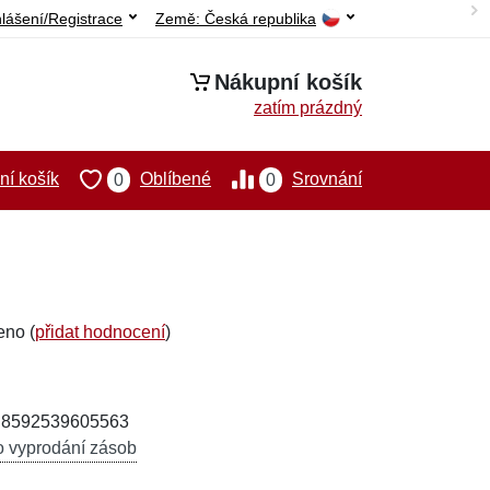
hlášení/Registrace
Země:
Česká republika
Nákupní košík
zatím prázdný
í košík
Oblíbené
Srovnání
0
0
eno (
přidat hodnocení
)
: 8592539605563
o vyprodání zásob