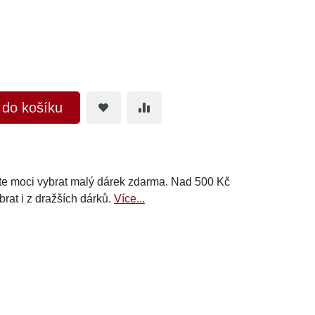
t do košíku
e moci vybrat malý dárek zdarma. Nad 500 Kč
brat i z dražších dárků.
Více...