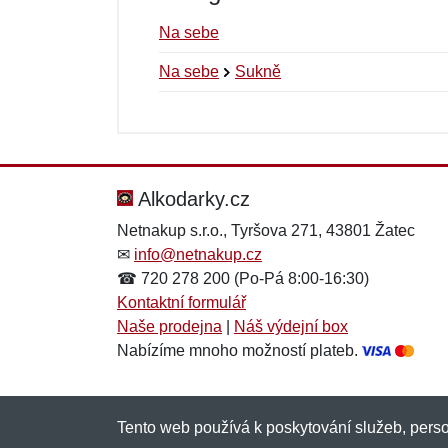
Na sebe
Na sebe
Sukně
Nová recenze
Nový dotaz
Hodnocení:
Jméno:
*
*
Alkodarky.cz
Netnakup s.r.o., Tyršova 271, 43801 Žatec
✉
info@netnakup.cz
Zpráva
Zpráva
*
*
☎ 720 278 200 (Po-Pá 8:00-16:30)
Kontaktní formulář
Naše prodejna
|
Náš výdejní box
Nabízíme mnoho možností plateb.
Tento web používá k poskytování služeb, perso