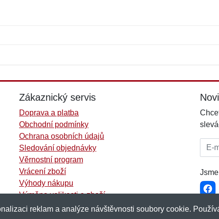
Jméno:
E-mail:
*
*
E-mail:
*
Zákaznický servis
Nov
Doprava a platba
Chcet
Obchodní podmínky
slevá
Ochrana osobních údajů
E-mai
Sledování objednávky
Věrnostní program
Vrácení zboží
Jsme 
Výhody nákupu
Výměna velikosti a zboží
Více informací...
nalizaci reklam a analýze návštěvnosti soubory cookie. Používá