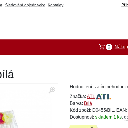
ba
Sledování objednávky
Kontakty
Při
Nákupn
0
ílá
Hodnocení:
zatím nehodnoc
Značka:
ATL
Barva:
Bílá
Kód zboží: D0455/BIL, EAN
Dostupnost:
skladem 1 ks
,
d