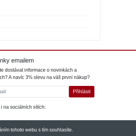
inky emailem
e dostávat informace o novinkách a
ch? A navíc 3% slevu na váš první nákup?
l:
Přihlásit
i na sociálních sítích:
ním tohoto webu s tím souhlasíte.