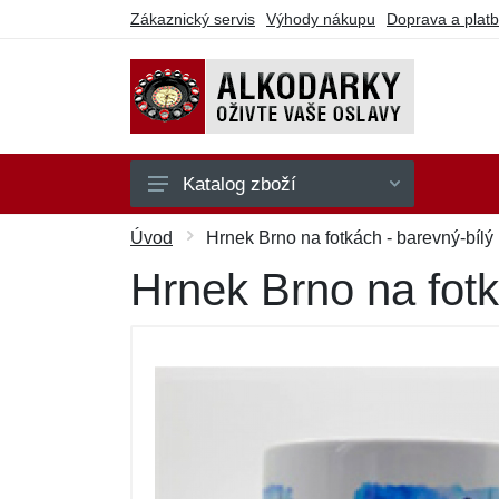
Zákaznický servis
Výhody nákupu
Doprava a plat
Katalog zboží
Na hraní
Úvod
Hrnek Brno na fotkách - barevný-bílý
Na party
Hrnek Brno na fotk
Na pití
Na sebe
Ostatní
Dárkové poukazy
Výprodej