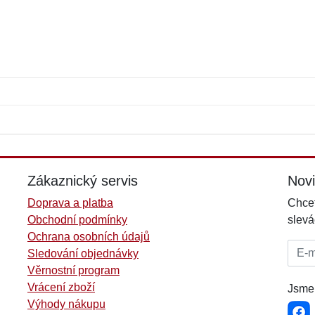
Jméno:
E-mail:
*
*
E-mail:
*
Zákaznický servis
Nov
Doprava a platba
Chcet
Obchodní podmínky
slevá
Ochrana osobních údajů
E-mai
Sledování objednávky
Věrnostní program
Vrácení zboží
Jsme 
Výhody nákupu