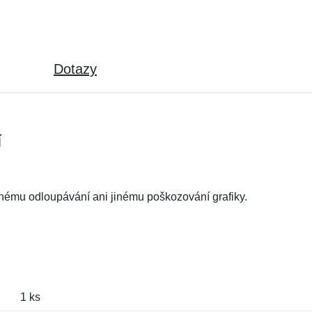
Dotazy
í
dnému odloupávání ani jinému poškozování grafiky.
1 ks