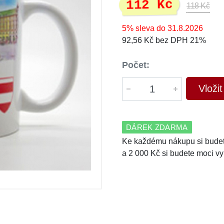
112 Kč
118 Kč
5% sleva do 31.8.2026
92,56 Kč bez DPH 21%
Počet:
Vloži
DÁREK ZDARMA
Ke každému nákupu si budet
a 2 000 Kč si budete moci vy