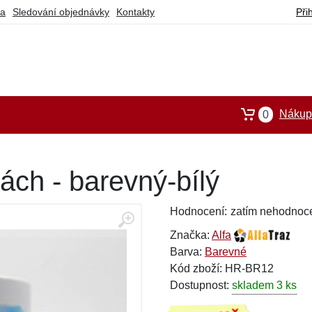
ba
Sledování objednávky
Kontakty
Při
Nákupn
0
ách - barevný-bílý
Hodnocení:
zatím nehodnoc
Značka:
Alfa
Barva:
Barevné
Kód zboží: HR-BR12
Dostupnost:
skladem 3 ks