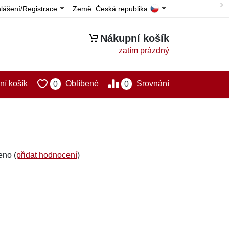
hlášení/Registrace
Země:
Česká republika
Nákupní košík
zatím prázdný
í košík
Oblíbené
Srovnání
0
0
eno (
přidat hodnocení
)