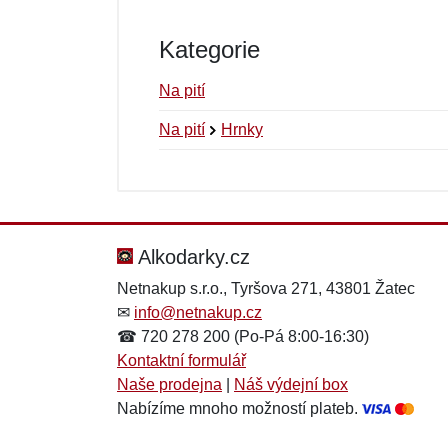
Kategorie
Na pití
Na pití
Hrnky
Nová recenze
Nový dotaz
Hodnocení:
Jméno:
*
*
Alkodarky.cz
Netnakup s.r.o., Tyršova 271, 43801 Žatec
✉
info@netnakup.cz
Zpráva
Zpráva
*
*
☎ 720 278 200 (Po-Pá 8:00-16:30)
Kontaktní formulář
Naše prodejna
|
Náš výdejní box
Nabízíme mnoho možností plateb.