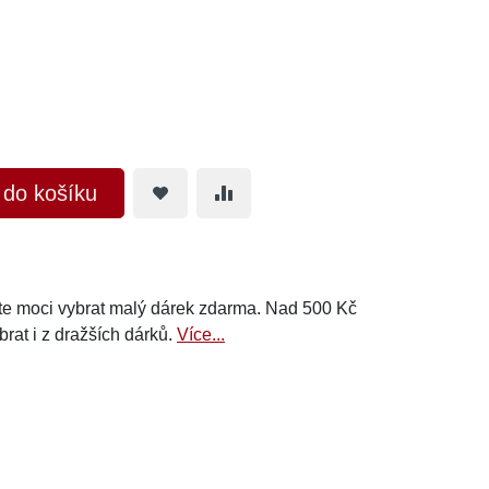
t do košíku
e moci vybrat malý dárek zdarma. Nad 500 Kč
brat i z dražších dárků.
Více...