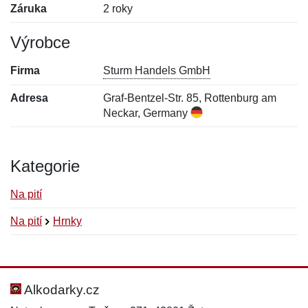
Záruka
2 roky
Výrobce
Firma
Sturm Handels GmbH
Adresa
Graf-Bentzel-Str. 85, Rottenburg am
Neckar, Germany
Kategorie
Na pití
Na pití
Hrnky
Nová recenze
Nový dotaz
Hodnocení:
Jméno:
*
*
Alkodarky.cz