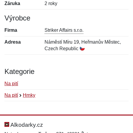
Záruka
2 roky
Výrobce
Firma
Striker Affairs s.r.o.
Adresa
Náměstí Míru 19, Heřmanův Městec,
Czech Republic
Kategorie
Na pití
Na pití
Hrnky
Nová recenze
Nový dotaz
Hodnocení:
Jméno:
*
*
Alkodarky.cz