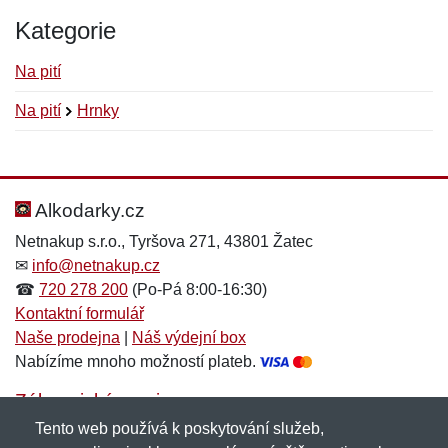
Kategorie
Na pití
Na pití
Hrnky
Nová recenze
Nový dotaz
Hodnocení:
Jméno:
*
*
Alkodarky.cz
Netnakup s.r.o., Tyršova 271, 43801 Žatec
✉
info@netnakup.cz
Jméno:
E-mail:
*
*
☎
720 278 200
(Po-Pá 8:00-16:30)
Kontaktní formulář
Naše prodejna
|
Náš výdejní box
Nabízíme mnoho možností plateb.
E-mail:
*
Zpráva
*
Zákaznický servis
Tento web používá k poskytování služeb,
Novinky emailem