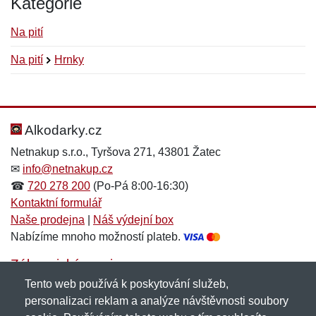
Kategorie
Na pití
Na pití
Hrnky
Nová recenze
Nový dotaz
Hodnocení:
Jméno:
*
*
Alkodarky.cz
Netnakup s.r.o., Tyršova 271, 43801 Žatec
✉
info@netnakup.cz
Jméno:
E-mail:
*
*
☎
720 278 200
(Po-Pá 8:00-16:30)
Kontaktní formulář
Naše prodejna
|
Náš výdejní box
Nabízíme mnoho možností plateb.
E-mail:
*
Zpráva
*
Zákaznický servis
Tento web používá k poskytování služeb,
Novinky emailem
personalizaci reklam a analýze návštěvnosti soubory