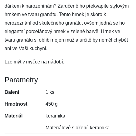
dárkem k narozeninám? Zaručeně ho překvapíte stylovým
hrnkem ve tvaru granátu. Tento hrnek je skoro k
nerozeznání od skutečného granátu, ovšem jedná se ho
elegantní porcelánový hrnek v zelené barvě. Hrnek ve
tvaru granátu si oblíbí nejen muž a určitě by neměl chybět
ani ve Vaší kuchyni.
Lze mýt v myčce na nádobí.
Parametry
Balení
1 ks
Hmotnost
450 g
Materiál
keramika
Materiálové složení: keramika