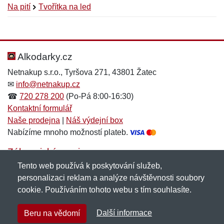
Na pití
Tvořítka na led
Nová recenze
Nový dotaz
Hodnocení:
Jméno:
*
*
Alkodarky.cz
Netnakup s.r.o., Tyršova 271, 43801 Žatec
✉
info@netnakup.cz
Jméno:
E-mail:
*
*
☎
720 278 200
(Po-Pá 8:00-16:30)
Kontaktní formulář
Naše prodejna
|
Náš výdejní box
Nabízíme mnoho možností plateb.
E-mail:
*
Zpráva
*
Zákaznický servis
Tento web používá k poskytování služeb,
Novinky emailem
personalizaci reklam a analýze návštěvnosti soubory
cookie. Používáním tohoto webu s tím souhlasíte.
Zpráva
*
Copyright © 2007-2026 (19 let s vámi)
Netnakup.cz
&
Další informace
Beru na vědomí
NetIQ
. Všechna práva vyhrazena.