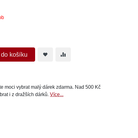
ob
t do košíku
e moci vybrat malý dárek zdarma. Nad 500 Kč
brat i z dražších dárků.
Více...