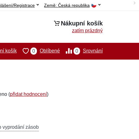
hlášení/Registrace
Země:
Česká republika
Nákupní košík
zatím prázdný
í košík
Oblíbené
Srovnání
0
0
eno (
přidat hodnocení
)
o vyprodání zásob