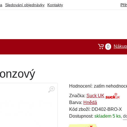
ba
Sledování objednávky
Kontakty
Při
Nákupn
0
bronzový
Hodnocení:
zatím nehodnoc
Značka:
Suck UK
Barva:
Hnědá
Kód zboží: DD402-BRO-X
Dostupnost:
skladem 5 ks
,
d