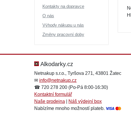
Kontakty na dopravce
N
Hl
O nás
Výhody nákupu u nás
Změny pracovní doby
Alkodarky.cz
Netnakup s.r.o., Tyršova 271, 43801 Žatec
✉
info@netnakup.cz
☎ 720 278 200 (Po-Pá 8:00-16:30)
Kontaktní formulář
Naše prodejna
|
Náš výdejní box
Nabízíme mnoho možností plateb.