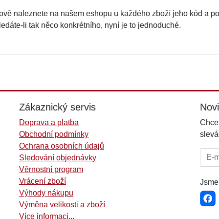
ově naleznete na našem eshopu u každého zboží jeho kód a pom
edáte-li tak něco konkrétního, nyní je to jednoduché.
Zákaznický servis
Nov
Doprava a platba
Chcet
Obchodní podmínky
slevá
Ochrana osobních údajů
E-mai
Sledování objednávky
Věrnostní program
Vrácení zboží
Jsme 
Výhody nákupu
Výměna velikosti a zboží
Více informací...