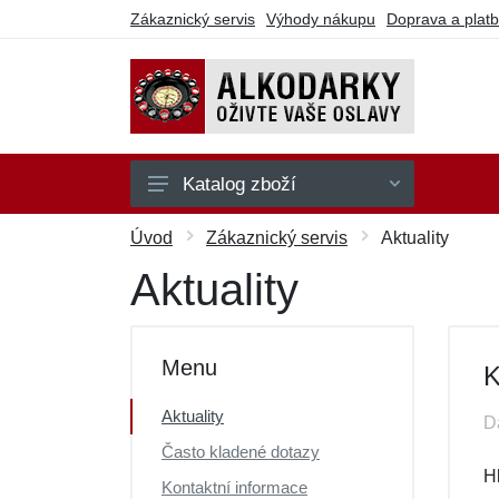
Zákaznický servis
Výhody nákupu
Doprava a plat
Katalog zboží
Na hraní
Úvod
Zákaznický servis
Aktuality
Na party
Aktuality
Na pití
Na sebe
Menu
K
Ostatní
Aktuality
D
Dárkové poukazy
Často kladené dotazy
Výprodej
H
Kontaktní informace