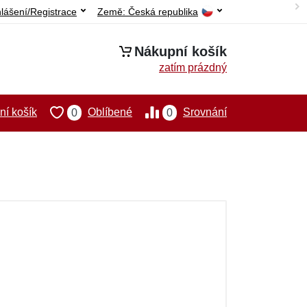
hlášení/Registrace
Země:
Česká republika
Nákupní košík
zatím prázdný
í košík
Oblíbené
Srovnání
0
0