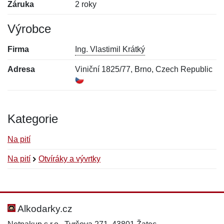
Záruka
2 roky
Výrobce
Firma
Ing. Vlastimil Krátký
Adresa
Viniční 1825/77, Brno, Czech Republic
Kategorie
Na pití
Na pití
Otvíráky a vývrtky
Nová recenze
Nový dotaz
Hodnocení:
Jméno:
*
*
Alkodarky.cz