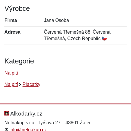
Výrobce
Firma
Jana Osoba
Adresa
Červená Třemešná 88, Červená
Třemešná, Czech Republic
Kategorie
Na pití
Na pití
Placatky
Nová recenze
Nový dotaz
Hodnocení:
Jméno:
*
*
Alkodarky.cz
Netnakup s.r.o., Tyršova 271, 43801 Žatec
✉
info@netnakup.cz