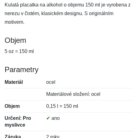
Kulatá placatka na alkohol o objemu 150 ml je vyrobena z
nerezu v čistém, klasickém designu. S originálním
motivem.
Objem
5 oz = 150 ml
Parametry
Materiál
ocel
Materiálové složení: ocel
Objem
0,15 l = 150 ml
Určení: Pro
✔
ano
myslivce
Záruka
2 roky