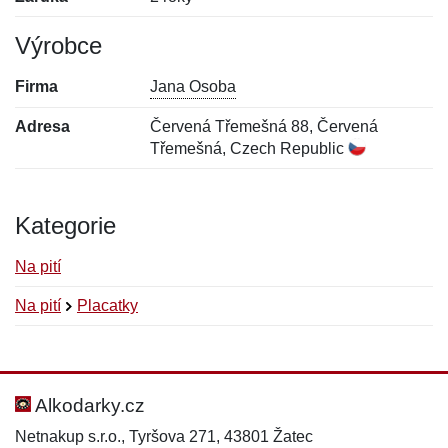
Výrobce
Firma
Jana Osoba
Adresa
Červená Třemešná 88, Červená
Třemešná, Czech Republic
Kategorie
Na pití
Na pití
Placatky
Nová recenze
Nový dotaz
Hodnocení:
Jméno:
*
*
Alkodarky.cz
Netnakup s.r.o., Tyršova 271, 43801 Žatec