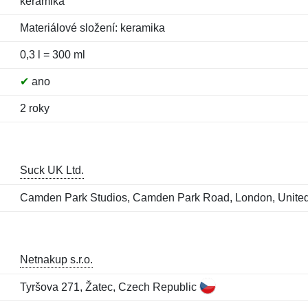
keramika
Materiálové složení: keramika
0,3 l = 300 ml
✔
ano
2 roky
Suck UK Ltd.
Camden Park Studios, Camden Park Road, London, Unit
Netnakup s.r.o.
Tyršova 271, Žatec, Czech Republic