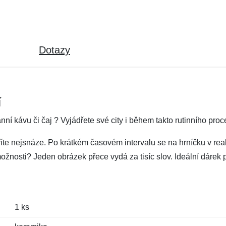
Dotazy
í
nní kávu či čaj ? Vyjádřete své city i během takto rutinního proc
te nejsnáze. Po krátkém časovém intervalu se na hrníčku v reak
ožnosti? Jeden obrázek přece vydá za tisíc slov. Ideální dárek 
1 ks