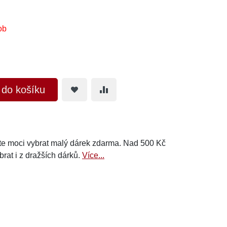
ob
t do košíku
e moci vybrat malý dárek zdarma. Nad 500 Kč
brat i z dražších dárků.
Více...