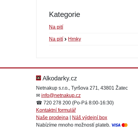
Kategorie
Na pití
Na pití
Hrnky
Nová recenze
Nový dotaz
Hodnocení:
Jméno:
*
*
Alkodarky.cz
Netnakup s.r.o., Tyršova 271, 43801 Žatec
✉
info@netnakup.cz
Zpráva
Zpráva
*
*
☎ 720 278 200 (Po-Pá 8:00-16:30)
Kontaktní formulář
Naše prodejna
|
Náš výdejní box
Nabízíme mnoho možností plateb.