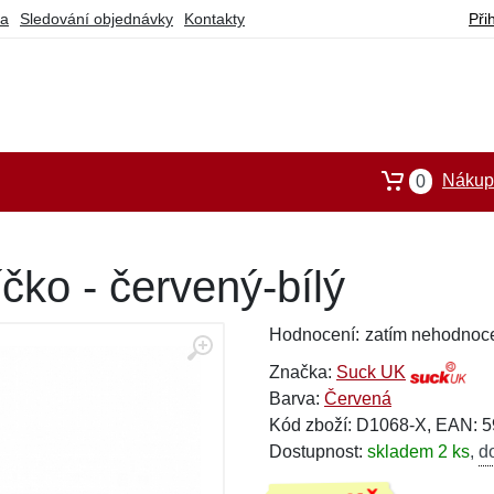
ba
Sledování objednávky
Kontakty
Při
Nákupn
0
čko - červený-bílý
Hodnocení:
zatím nehodnoc
Značka:
Suck UK
Barva:
Červená
Kód zboží: D1068-X, EAN: 
Dostupnost:
skladem 2 ks
,
d