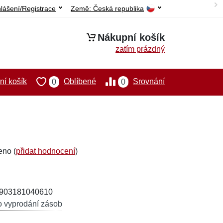
hlášení/Registrace
Země:
Česká republika
Nákupní košík
zatím prázdný
í košík
Oblíbené
Srovnání
0
0
eno (
přidat hodnocení
)
5903181040610
o vyprodání zásob