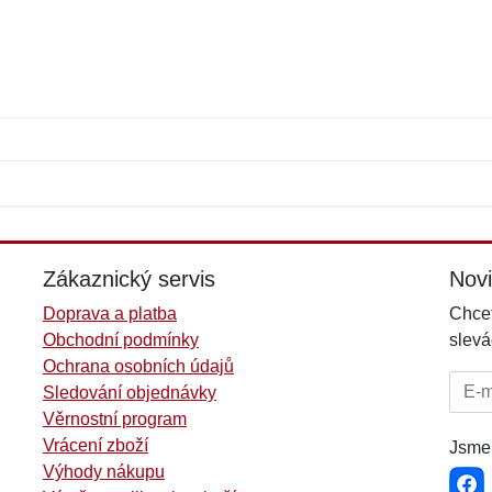
Jméno:
E-mail:
*
*
E-mail:
*
Zákaznický servis
Nov
Doprava a platba
Chcet
Obchodní podmínky
slevá
Ochrana osobních údajů
E-mai
Sledování objednávky
Věrnostní program
Vrácení zboží
Jsme 
Výhody nákupu