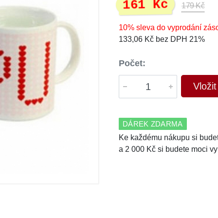
161 Kč
179 Kč
10% sleva do vyprodání zás
133,06 Kč bez DPH 21%
Počet:
Vloži
DÁREK ZDARMA
Ke každému nákupu si budet
a 2 000 Kč si budete moci vy