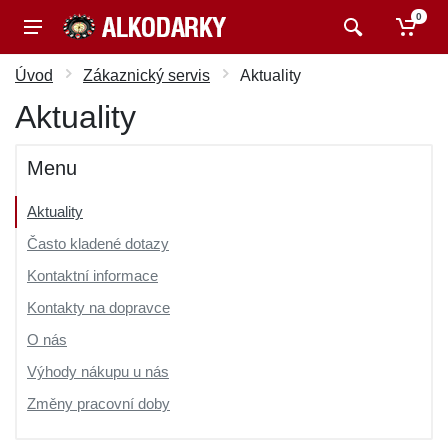
0
Úvod
Zákaznický servis
Aktuality
Aktuality
Menu
Aktuality
Často kladené dotazy
Kontaktní informace
Kontakty na dopravce
O nás
Výhody nákupu u nás
Změny pracovní doby