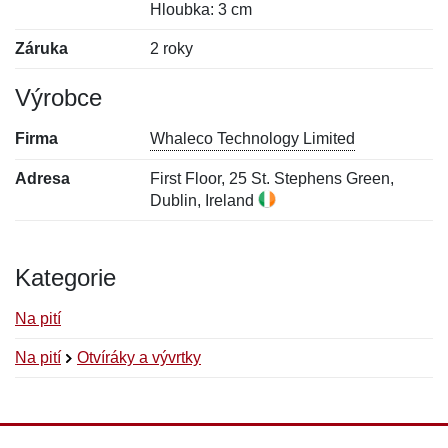
Hloubka: 3 cm
Záruka
2 roky
Výrobce
Firma
Whaleco Technology Limited
Adresa
First Floor, 25 St. Stephens Green,
Dublin, Ireland
Kategorie
Na pití
Na pití
Otvíráky a vývrtky
Nová recenze
Nový dotaz
Hodnocení:
Jméno:
*
*