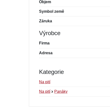
Objem
Symbol země
Záruka
Výrobce
Firma
Adresa
Kategorie
Na pití
Na pití
Panáky
Nová recenze
Nový dotaz