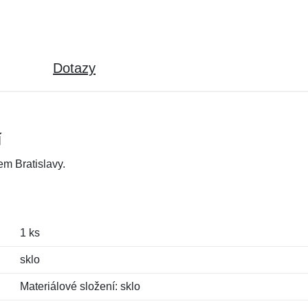
Dotazy
í
em Bratislavy.
1 ks
sklo
Materiálové složení: sklo