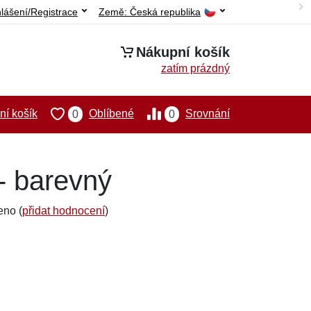
hlášení/Registrace
Země:
Česká republika
Nákupní košík
zatím prázdný
í košík
Oblíbené
Srovnání
0
0
 - barevný
eno (
přidat hodnocení
)