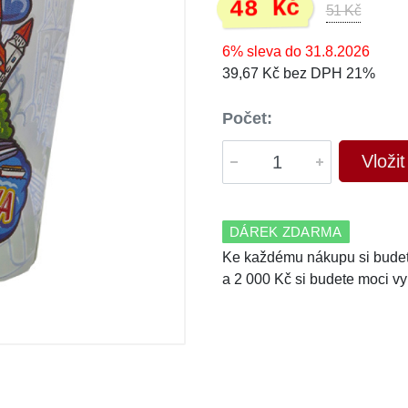
48 Kč
51 Kč
6% sleva do 31.8.2026
39,67 Kč bez DPH 21%
Počet:
Vloži
DÁREK ZDARMA
Ke každému nákupu si budet
a 2 000 Kč si budete moci vy