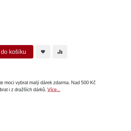
t do košíku
e moci vybrat malý dárek zdarma. Nad 500 Kč
brat i z dražších dárků.
Více...