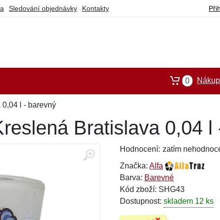
ba
Sledování objednávky
Kontakty
Při
Nákupn
0
 0,04 l - barevný
reslená Bratislava 0,04 l
Hodnocení:
zatím nehodnoc
Značka:
Alfa
Barva:
Barevné
Kód zboží: SHG43
Dostupnost:
skladem 12 ks