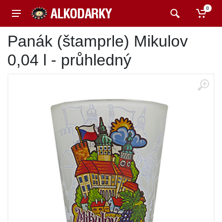
0
Panák (štamprle) Mikulov
0,04 l - průhledný