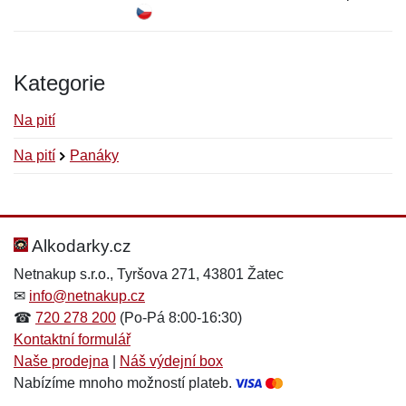
Kategorie
Na pití
Na pití
Panáky
Nová recenze
Nový dotaz
Hodnocení:
Jméno:
*
*
Alkodarky.cz
Netnakup s.r.o., Tyršova 271, 43801 Žatec
✉
info@netnakup.cz
Jméno:
E-mail:
*
*
☎
720 278 200
(Po-Pá 8:00-16:30)
Kontaktní formulář
Naše prodejna
|
Náš výdejní box
Nabízíme mnoho možností plateb.
E-mail:
*