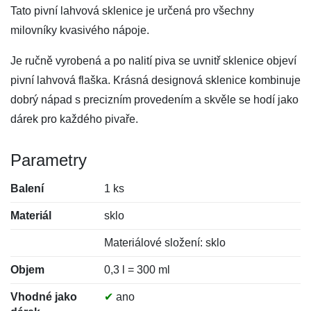
Tato pivní lahvová sklenice je určená pro všechny
milovníky kvasivého nápoje.
Je ručně vyrobená a po nalití piva se uvnitř sklenice objeví
pivní lahvová flaška. Krásná designová sklenice kombinuje
dobrý nápad s precizním provedením a skvěle se hodí jako
dárek pro každého pivaře.
Parametry
Balení
1 ks
Materiál
sklo
Materiálové složení: sklo
Objem
0,3 l = 300 ml
Vhodné jako
✔
ano