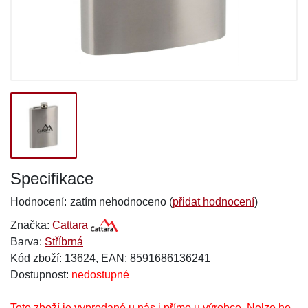
Specifikace
Hodnocení:
zatím nehodnoceno (
přidat hodnocení
)
Značka:
Cattara
Barva:
Stříbrná
Kód zboží: 13624, EAN: 8591686136241
Dostupnost:
nedostupné
Toto zboží je vyprodané u nás i přímo u výrobce. Nelze ho