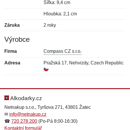
Šířka: 9,4 cm
Hloubka: 2,1 cm
Záruka
2 roky
Výrobce
Firma
Compass CZ s.r.o.
Adresa
Pražská 17, Nehvizdy, Czech Republic
Nová recenze
Nový dotaz
Hodnocení:
Jméno:
*
*
Alkodarky.cz
Netnakup s.r.o., Tyršova 271, 43801 Žatec
✉
info@netnakup.cz
Jméno:
E-mail:
*
*
☎
720 278 200
(Po-Pá 8:00-16:30)
Kontaktní formulář