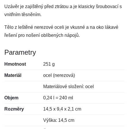
Uzávěr je zajištěný před ztrátou a je klasicky šroubovací s
vnitřním těsněním.
Tělo z leštěné nerezové oceli je vkusné a na oko lákavé
řešení pro nošení oblíbených nápojů.
Parametry
Hmotnost
251 g
Materiál
ocel (nerezová)
Materiálové složení: ocel
Objem
0,24 l = 240 ml
Rozměry
14,5 x 9,4 x 2,1 cm
Výška: 14,5 cm