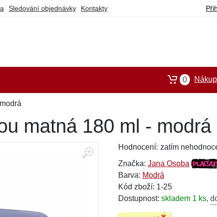
ba
Sledování objednávky
Kontakty
Při
Nákupn
0
 modrá
nou matná 180 ml - modrá
Hodnocení:
zatím nehodnoc
Značka:
Jana Osoba
Barva:
Modrá
Kód zboží: 1-25
Dostupnost:
skladem 1 ks
,
d