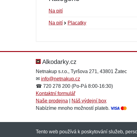
Na pití
Na pití
Placatky
Nová recenze
Nový dotaz
Hodnocení:
Jméno:
*
*
Alkodarky.cz
Netnakup s.r.o., Tyršova 271, 43801 Žatec
✉
info@netnakup.cz
Zpráva
Zpráva
*
*
☎ 720 278 200 (Po-Pá 8:00-16:30)
Kontaktní formulář
Naše prodejna
|
Náš výdejní box
Nabízíme mnoho možností plateb.
Tento web používá k poskytování služeb, perso