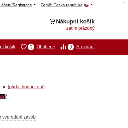
hlášení/Registrace
Země:
Česká republika
Nákupní košík
zatím prázdný
í košík
Oblíbené
Srovnání
0
0
eno (
přidat hodnocení
)
o vyprodání zásob