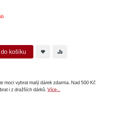
ob
t do košíku
e moci vybrat malý dárek zdarma. Nad 500 Kč
brat i z dražších dárků.
Více...