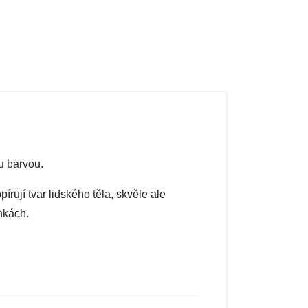
u barvou.
írují tvar lidského těla, skvěle ale
nkách.