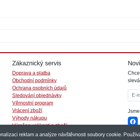
Jméno:
E-mail:
*
*
E-mail:
*
Zákaznický servis
Nov
Doprava a platba
Chcet
Obchodní podmínky
slevá
Ochrana osobních údajů
E-mai
Sledování objednávky
Věrnostní program
Vrácení zboží
Jsme 
Výhody nákupu
Výměna velikosti a zboží
Více informací...
nalizaci reklam a analýze návštěvnosti soubory cookie. Používá