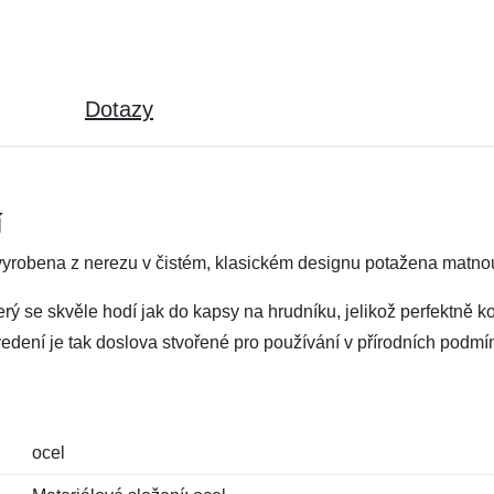
Dotazy
í
vyrobena z nerezu v čistém, klasickém designu potažena matno
terý se skvěle hodí jak do kapsy na hrudníku, jelikož perfektně kop
edení je tak doslova stvořené pro používání v přírodních podmí
ocel