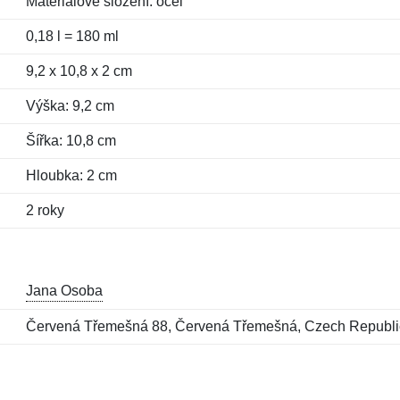
Materiálové složení: ocel
0,18 l = 180 ml
9,2 x 10,8 x 2 cm
Výška: 9,2 cm
Šířka: 10,8 cm
Hloubka: 2 cm
2 roky
Jana Osoba
Červená Třemešná 88, Červená Třemešná, Czech Republ