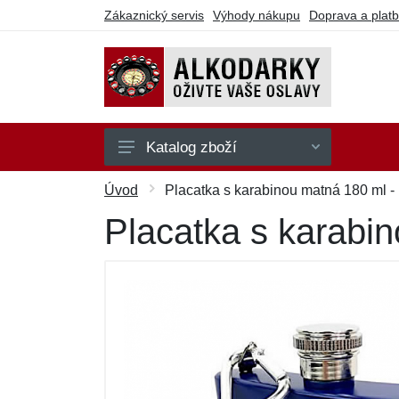
Zákaznický servis
Výhody nákupu
Doprava a plat
Katalog zboží
Na hraní
Úvod
Placatka s karabinou matná 180 ml -
Na party
Placatka s karabi
Na pití
Na sebe
Ostatní
Dárkové poukazy
Výprodej