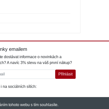
inky emailem
e dostávat informace o novinkách a
ch? A navíc 3% slevu na váš první nákup?
l:
Přihlásit
i na sociálních sítích:
ním tohoto webu s tím souhlasíte.