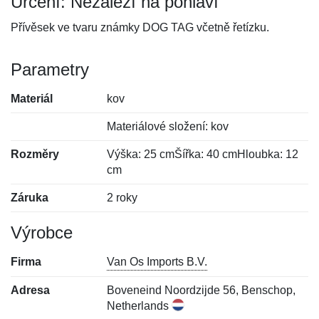
Určení: Nezáleží na pohlaví
Přívěsek ve tvaru známky DOG TAG včetně řetízku.
Parametry
Materiál
kov
Materiálové složení: kov
Rozměry
Výška: 25 cmŠířka: 40 cmHloubka: 12
cm
Záruka
2 roky
Výrobce
Firma
Van Os Imports B.V.
Adresa
Boveneind Noordzijde 56, Benschop,
Netherlands