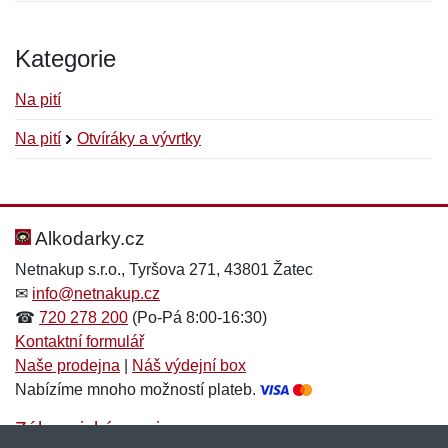
Kategorie
Na pití
Na pití
Otvíráky a vývrtky
Nová recenze
Nový dotaz
Hodnocení:
Jméno:
*
*
Alkodarky.cz
Netnakup s.r.o., Tyršova 271, 43801 Žatec
✉
info@netnakup.cz
Jméno:
E-mail:
*
*
☎
720 278 200
(Po-Pá 8:00-16:30)
Kontaktní formulář
Naše prodejna
|
Náš výdejní box
Nabízíme mnoho možností plateb.
E-mail:
*
Zpráva
*
Zákaznický servis