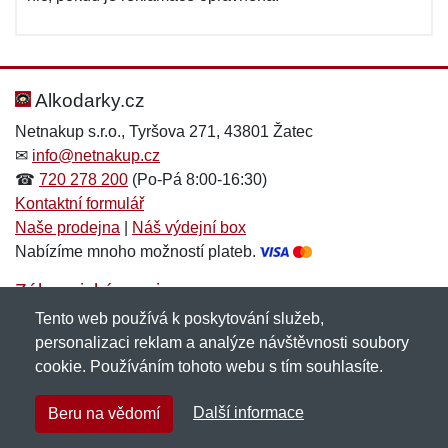
Alkodarky.cz
Netnakup s.r.o., Tyršova 271, 43801 Žatec
✉
info@netnakup.cz
☎
720 278 200
(Po-Pá 8:00-16:30)
Kontaktní formulář
Naše prodejna
|
Náš výdejní box
Nabízíme mnoho možností plateb.
Zákaznický servis
Tento web používá k poskytování služeb,
Novinky emailem
personalizaci reklam a analýze návštěvnosti soubory
cookie. Používáním tohoto webu s tím souhlasíte.
Copyright © 2007-2026 (19 let s vámi)
Netnakup.cz
&
Další informace
Beru na vědomí
NetIQ
. Všechna práva vyhrazena.