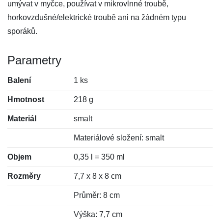
umývat v myčce, používat v mikrovlnné troubě,
horkovzdušné/elektrické troubě ani na žádném typu
sporáků.
Parametry
Balení
1 ks
Hmotnost
218 g
Materiál
smalt
Materiálové složení: smalt
Objem
0,35 l = 350 ml
Rozměry
7,7 x 8 x 8 cm
Průměr: 8 cm
Výška: 7,7 cm