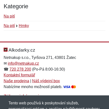
Kategorie
Na pití
Na pití
Hrnky
Nová recenze
Nový dotaz
Hodnocení:
Jméno:
*
*
Alkodarky.cz
Netnakup s.r.o., Tyršova 271, 43801 Žatec
✉
info@netnakup.cz
Jméno:
E-mail:
*
*
☎
720 278 200
(Po-Pá 8:00-16:30)
Kontaktní formulář
Naše prodejna
|
Náš výdejní box
Nabízíme mnoho možností plateb.
E-mail:
*
Zpráva
*
Zákaznický servis
Tento web používá k poskytování služeb,
Novinky emailem
personalizaci reklam a analýze návštěvnosti soubory