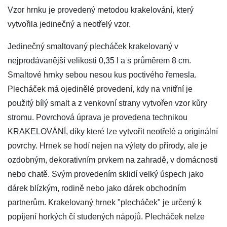
Vzor hrnku je provedený metodou krakelování, který
vytvořila jedinečný a neotřelý vzor.
Jedinečný smaltovaný plecháček krakelovaný v
nejprodávanější velikosti 0,35 l a s průměrem 8 cm.
Smaltové hrnky sebou nesou kus poctivého řemesla.
Plecháček má ojedinělé provedení, kdy na vnitřní je
použitý bílý smalt a z venkovní strany vytvořen vzor kůry
stromu. Povrchová úprava je provedena technikou
KRAKELOVÁNÍ, díky které lze vytvořit neotřelé a originální
povrchy. Hrnek se hodí nejen na výlety do přírody, ale je
ozdobným, dekorativním prvkem na zahradě, v domácnosti
nebo chatě. Svým provedením sklidí velký úspech jako
dárek blízkým, rodině nebo jako dárek obchodním
partnerům. Krakelovaný hrnek "plecháček" je určený k
popíjení horkých čí studených nápojů. Plecháček nelze