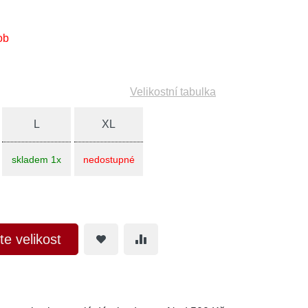
ob
Velikostní tabulka
L
XL
skladem 1x
nedostupné
te velikost