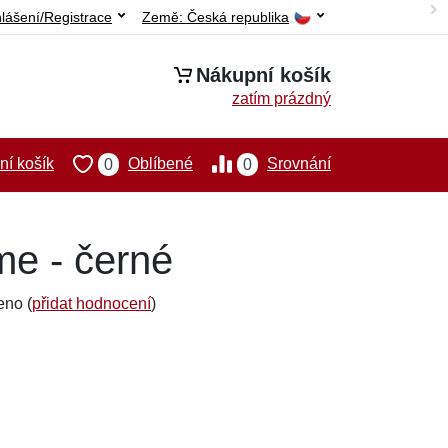
hlášení/Registrace
Země:
Česká republika
Nákupní košík
zatím prázdný
í košík
Oblíbené
Srovnání
0
0
me - černé
eno (
přidat hodnocení
)