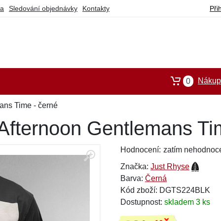
ba
Sledování objednávky
Kontakty
Při
Nákupn
0
ans Time - černé
 Afternoon Gentlemans Ti
Hodnocení:
zatím nehodnoc
Značka:
Just Rhyse
Barva:
Černá
Kód zboží: DGTS224BLK
Dostupnost:
skladem 3 ks