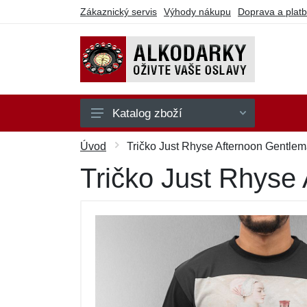
Zákaznický servis
Výhody nákupu
Doprava a plat
Katalog zboží
Na hraní
Úvod
Tričko Just Rhyse Afternoon Gentlem
Na party
Tričko Just Rhyse
Na pití
Na sebe
Ostatní
Dárkové poukazy
Výprodej