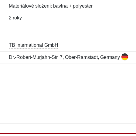
Materiálové složení: bavlna + polyester
2 roky
TB International GmbH
Dr.-Robert-Murjahn-Str. 7, Ober-Ramstadt, Germany
Jméno:
E-mail:
*
*
E-mail:
*