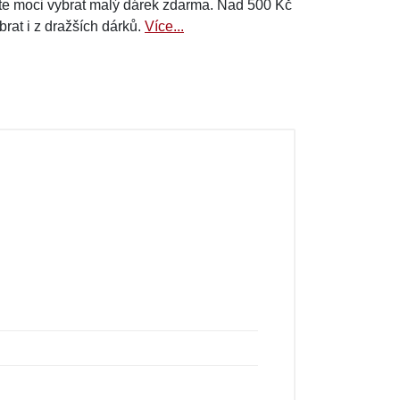
e moci vybrat malý dárek zdarma. Nad 500 Kč
brat i z dražších dárků.
Více...