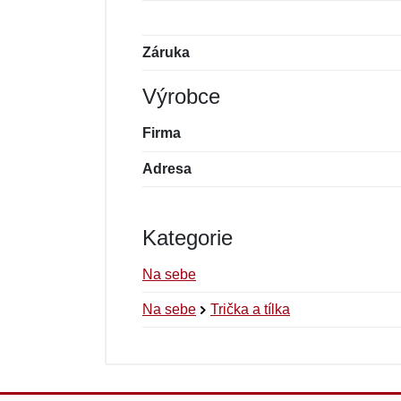
Záruka
Výrobce
Firma
Adresa
Kategorie
Na sebe
Na sebe
Trička a tílka
Nová recenze
Nový dotaz
Hodnocení:
Jméno:
*
*