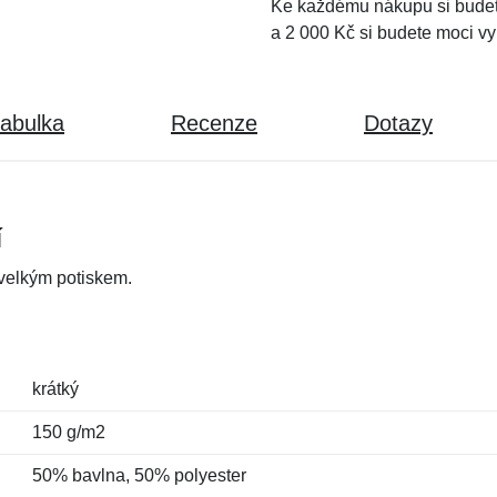
Ke každému nákupu si budet
a 2 000 Kč si budete moci vy
tabulka
Recenze
Dotazy
í
 velkým potiskem.
krátký
150 g/m2
50% bavlna, 50% polyester