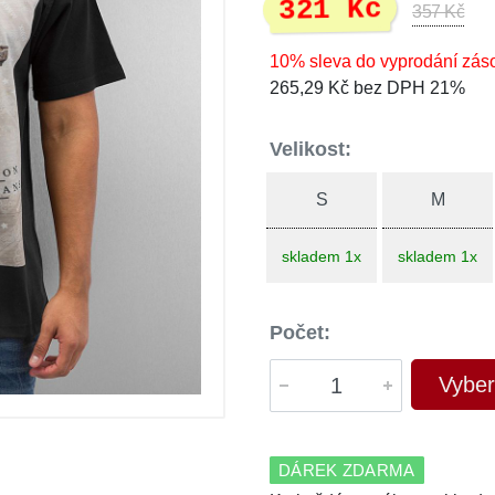
321 Kč
357 Kč
10% sleva do vyprodání zás
265,29 Kč bez DPH 21%
Velikost:
S
M
skladem 1x
skladem 1x
Počet:
Vyber
DÁREK ZDARMA