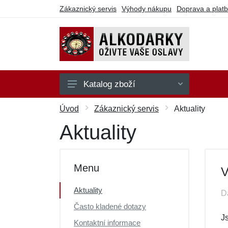
Zákaznický servis
Výhody nákupu
Doprava a plat
Katalog zboží
Na hraní
Úvod
Zákaznický servis
Aktuality
Na party
Aktuality
Na pití
Na sebe
Menu
V
Ostatní
Aktuality
D
Dárkové poukazy
Často kladené dotazy
Výprodej
Js
Kontaktní informace