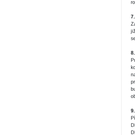
r
7
Z
ji
s
8
P
k
n
p
b
o
9
P
D
D