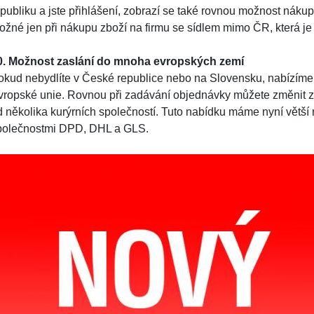
epubliku a jste přihlášení, zobrazí se také rovnou možnost náku
ožné jen při nákupu zboží na firmu se sídlem mimo ČR, která j
0. Možnost zaslání do mnoha evropských zemí
okud nebydlíte v České republice nebo na Slovensku, nabízíme 
vropské unie. Rovnou při zadávání objednávky můžete změnit z
d několika kurýrních společností. Tuto nabídku máme nyní větší 
polečnostmi DPD, DHL a GLS.