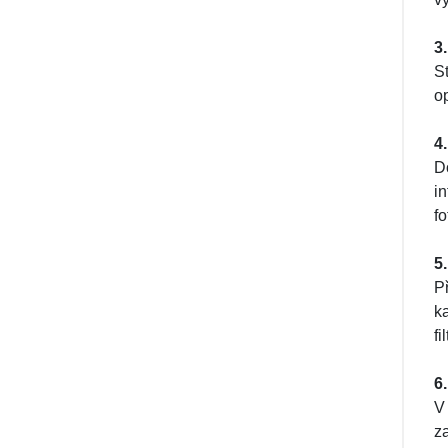
3
S
op
4
D
i
fo
5
P
k
f
6
V
z