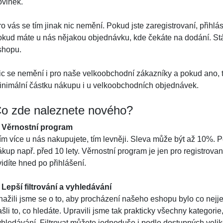
ovinek.
o vás se tím jinak nic nemění. Pokud jste zaregistrovaní, přihlá
okud máte u nás nějakou objednávku, kde čekáte na dodání. Stá
shopu.
ic se nemění i pro naše velkoobchodní zákazníky a pokud ano,
inimální částku nákupu i u velkoobchodních objednávek.
o zde naleznete nového?
. Věrnostní program
ím více u nás nakupujete, tím levněji. Sleva může být až 10%. P
kup např. před 10 lety. Věrnostní program je jen pro registrovan
idíte hned po přihlášení.
. Lepší filtrování a vyhledávání
nažili jsme se o to, aby procházení našeho eshopu bylo co nejj
šli to, co hledáte. Upravili jsme tak prakticky všechny kategorie, 
hledávání. Filtrovat můžete jednoduše i podle dostupných velikos