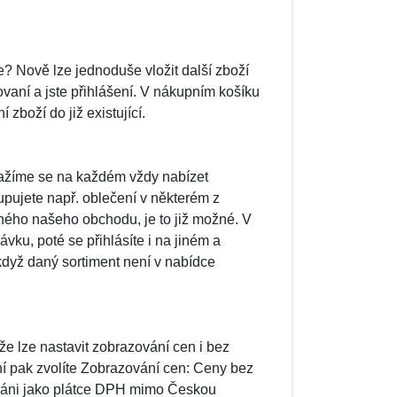
? Nově lze jednoduše vložit další zboží
rovaní a jste přihlášení. V nákupním košíku
boží do již existující.
nažíme se na každém vždy nabízet
pujete např. oblečení v některém z
iného našeho obchodu, je to již možné. V
vku, poté se přihlásíte i na jiném a
když daný sortiment není v nabídce
e lze nastavit zobrazování cen i bez
í pak zvolíte Zobrazování cen: Ceny bez
ováni jako plátce DPH mimo Českou