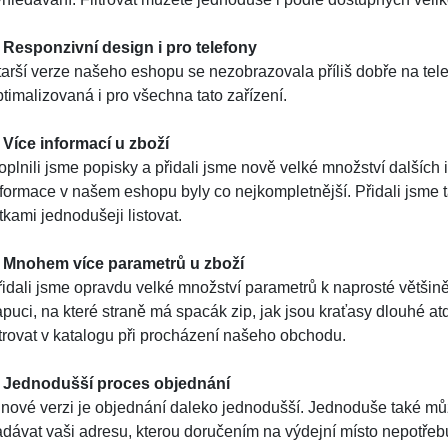
. Responzivní design i pro telefony
tarší verze našeho eshopu se nezobrazovala příliš dobře na tele
timalizovaná i pro všechna tato zařízení.
. Více informací u zboží
oplnili jsme popisky a přidali jsme nově velké množství dalších 
nformace v našem eshopu byly co nejkompletnější. Přidali jsme 
tkami jednodušeji listovat.
. Mnohem více parametrů u zboží
řidali jsme opravdu velké množství parametrů k naprosté většině
apuci, na které straně má spacák zip, jak jsou kraťasy dlouhé 
iltrovat v katalogu při procházení našeho obchodu.
. Jednodušší proces objednání
 nové verzi je objednání daleko jednodušší. Jednoduše také můž
adávat vaši adresu, kterou doručením na výdejní místo nepotřeb