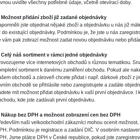
ovnou uvidíte všechny potřebné údaje, včetně otevírací doby.
. Možnost přidání zboží již zadané objednávky
apomněli jste objednat nějaké zboží a objednávku u nás již máte
ž do existující objednávky. Podmínkou je, že jste u nás zaregist
e vám pak zobrazí možnost zadat novou objednávku nebo přidání z
. Celý náš sortiment v rámci jedné objednávky
rovozujeme více internetových obchodů s různou tematikou. S
ompletní sortiment k danému zaměření obchodu. Pokud ale naku
ašem obchodů a zároveň chcete přidat i např. dárkové zboží z j
rvním obchodě se přihlásíte nebo zaregistrujete a zadáte objedná
udete mít možnost přidat objednávku k vaší první objednávce. I 
bchodu, kde jste zadávali první objednávku.
. Nákup bez DPH a možnost zobrazení cen bez DPH
ředevším naši velkoobchodní zákazníci mohou ocenit možnost, ž
PH. Podmínkou je registrace a zadání DIČ. V osobním nastaven
PH. Jsme plátce DPH v České republice, pokud jste zaregistr