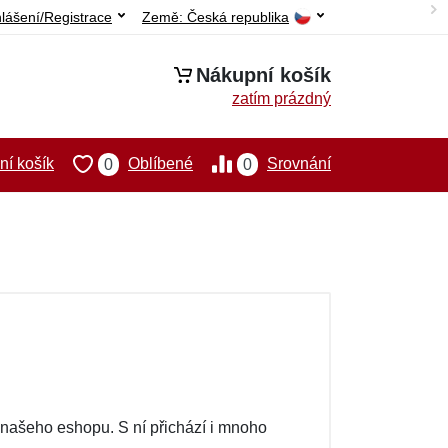
hlášení/Registrace
Země:
Česká republika
Nákupní košík
zatím prázdný
í košík
Oblíbené
Srovnání
0
0
rzi našeho eshopu. S ní přichází i mnoho