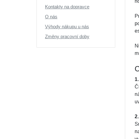
n
Kontakty na dopravce
Pr
O nás
p
Výhody nákupu u nás
e
Změny pracovní doby
N
m
C
1
Č
ná
uv
2
S
na
vy