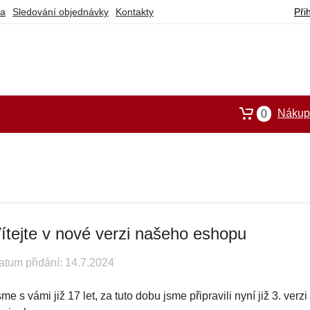
ba
Sledování objednávky
Kontakty
Při
Nákupn
0
ítejte v nové verzi našeho eshopu
atum přidání: 14.7.2024
me s vámi již 17 let, za tuto dobu jsme připravili nyní již 3. ve