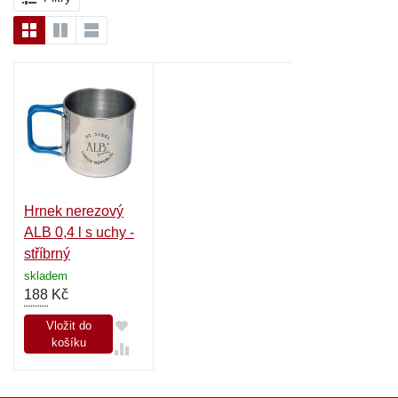
Hrnek nerezový
ALB 0,4 l s uchy -
stříbrný
skladem
188
Kč
Vložit do
košíku