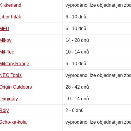
Kikkerland
vyprodáno, lze objednat jen zb
Libor Filák
6 - 10 dnů
MFH
6 - 10 dnů
Mikov
14 - 28 dnů
Mil-Tec
10 - 14 dnů
Military Range
6 - 10 dnů
NEO Tools
vyprodáno, lze objednat jen zb
Origin Outdoors
28 - 42 dnů
Originály
10 - 14 dnů
Roly
2 - 6 dnů
Scho-ka-kola
vyprodáno, lze objednat jen zb