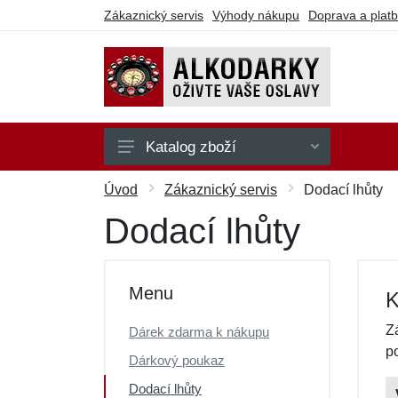
Zákaznický servis
Výhody nákupu
Doprava a plat
Katalog zboží
Na hraní
Úvod
Zákaznický servis
Dodací lhůty
Na party
Dodací lhůty
Na pití
Na sebe
Menu
K
Ostatní
Z
Dárek zdarma k nákupu
Dárkové poukazy
p
Dárkový poukaz
Výprodej
Dodací lhůty