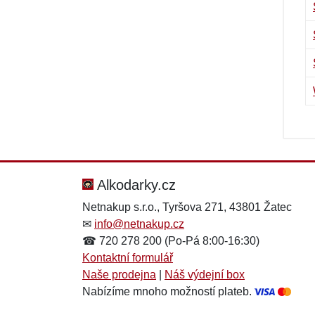
Alkodarky.cz
Netnakup s.r.o., Tyršova 271, 43801 Žatec
✉
info@netnakup.cz
☎ 720 278 200 (Po-Pá 8:00-16:30)
Kontaktní formulář
Naše prodejna
|
Náš výdejní box
Nabízíme mnoho možností plateb.