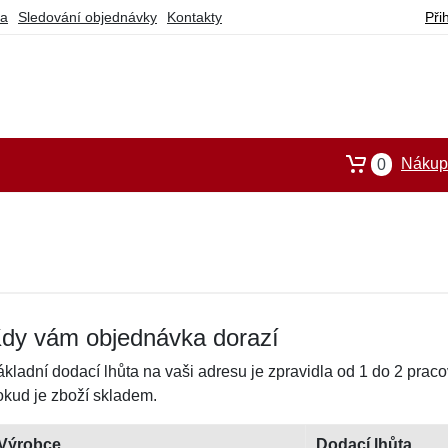
ba
Sledování objednávky
Kontakty
Při
Nákupn
0
dy vám objednávka dorazí
ákladní dodací lhůta na vaši adresu je zpravidla od 1 do 2 prac
okud je zboží skladem.
Výrobce
Dodací lhůta