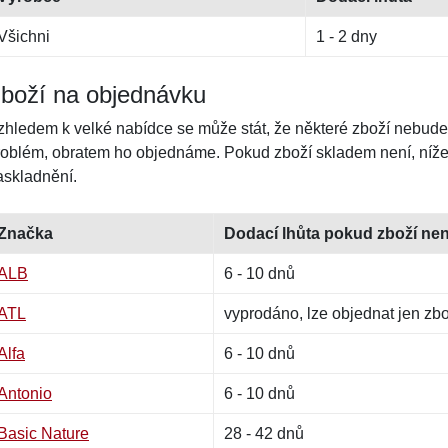
Všichni
1 - 2 dny
boží na objednávku
zhledem k velké nabídce se může stát, že některé zboží nebude
roblém, obratem ho objednáme. Pokud zboží skladem není, níže 
askladnění.
Značka
Dodací lhůta pokud zboží ne
ALB
6 - 10 dnů
ATL
vyprodáno, lze objednat jen zb
Alfa
6 - 10 dnů
Antonio
6 - 10 dnů
Basic Nature
28 - 42 dnů