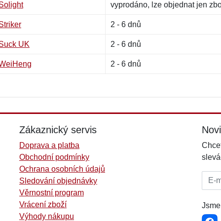
Solight
vyprodáno, lze objednat jen zb
Striker
2 - 6 dnů
Suck UK
2 - 6 dnů
WeiHeng
2 - 6 dnů
Zákaznický servis
Nov
Doprava a platba
Chcet
Obchodní podmínky
slevá
Ochrana osobních údajů
E-mai
Sledování objednávky
Věrnostní program
Vrácení zboží
Jsme 
Výhody nákupu