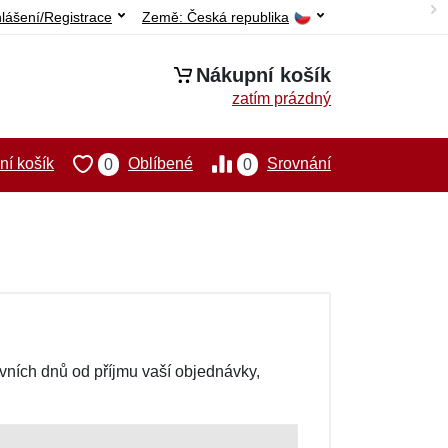
hlášení/Registrace
Země:
Česká republika
Nákupní košík
zatím prázdný
í košík
Oblíbené
Srovnání
0
0
ovních dnů od příjmu vaší objednávky,